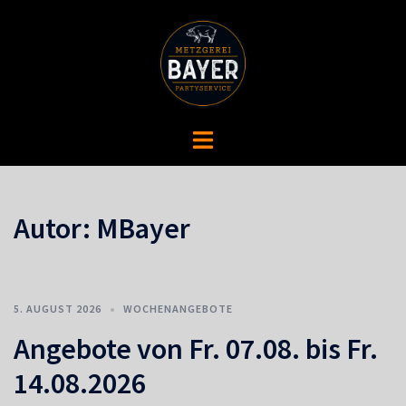
Zum
Inhalt
springen
Menü
umschalten
Autor:
MBayer
5. AUGUST 2026
WOCHENANGEBOTE
Angebote von Fr. 07.08. bis Fr.
14.08.2026