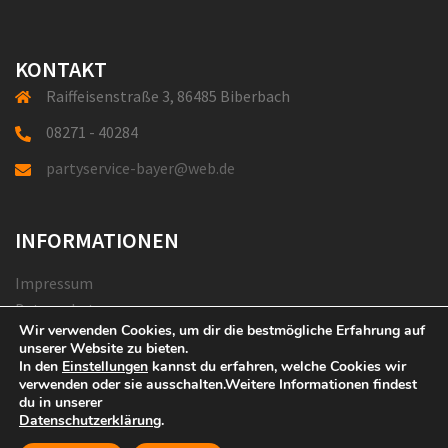
KONTAKT
Raiffeisenstraße 3, 86485 Biberbach
08271 - 40284
partyservice-bayer@web.de
INFORMATIONEN
Impressum
Datenschutz
Wir verwenden Cookies, um dir die bestmögliche Erfahrung auf
Credits
unserer Website zu bieten.
In den
Einstellungen
kannst du erfahren, welche Cookies wir
verwenden oder sie ausschalten.Weitere Informationen findest
du in unserer
Datenschutzerklärung
.